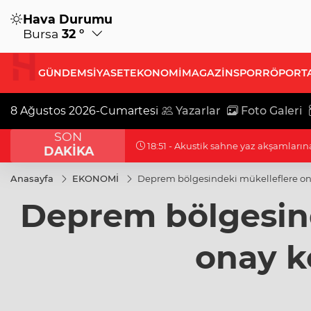
Hava Durumu
Bursa
32 °
GÜNDEM
SİYASET
EKONOMİ
MAGAZİN
SPOR
RÖPORT
8 Ağustos 2026-Cumartesi
Yazarlar
Foto Galeri
SON
18:51 - Akustik sahne yaz akşamlarına
DAKİKA
Anasayfa
EKONOMİ
Deprem bölgesindeki mükelleflere ona
Deprem bölgesind
onay ko