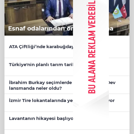
Esnaf odalarından ortak açıklama
ATA Çiftliği’nde karabuğday hasadı başladı
Türkiye'nin planlı tarım tarihi değişti
İbrahim Burkay seçimlerde açık ara önde! Dev
lansmanda neler oldu?
İzmir Tire lokantalarında yeni dönem başlıyor
Lavantanın hikayesi başlıyor