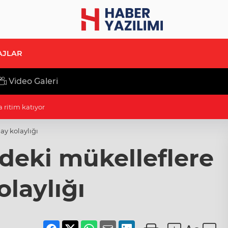
AJLAR
Video Galeri
 ritim katıyor
y kolaylığı
eki mükelleflere
laylığı