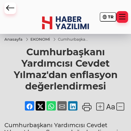
TR
Anasayfa
EKONOMİ
Cumhurbaşkanı
Yardımcısı
Cumhurbaşkanı
Cevdet
Yılmaz'dan
enflasyon
Yardımcısı Cevdet
değerlendirmesi
Yılmaz'dan enflasyon
değerlendirmesi
Cumhurbaşkanı Yardımcısı Cevdet