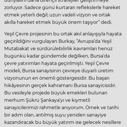
dünyasını daha dirençli stratejiler geliştirmeye
zorluyor. Sadece günü kurtaran reflekslerle hareket
etmek yeterli değil; uzun vadeli vizyon ve ortak
akılla hareket etmek büyük önem taşıyor” dedi.
Yeşil Çevre projesinin bu ortak akıl anlayışıyla hayata
geçirildiğini vurgulayan Burkay, “Avrupa’da Yeşil
Mutabakat ve sürdürülebilirlik kavramları henüz
bugünkü kadar gündemde değilken, Bursa’da
çevre yatırımları hayata geçirilmişti. Yeşil Çevre
modeli, Bursa sanayisinin çevreye duyarlı üretim
vizyonunun en önemli göstergesidir. Bu başarı
hikâyesinin gerçek kahramanı Bursa sanayicisidir.
Bu vesileyle projede büyük emekleri bulunan
merhum Şükrü Şankaya’yı ve kıymetli
sanayicilerimizi rahmetle anıyorum. Örnek ve tarihi
bir adım olan, arıtılmış suyu yeniden sanayiye
kazandıracak bu büyük yatırım ise gelecek nesillere