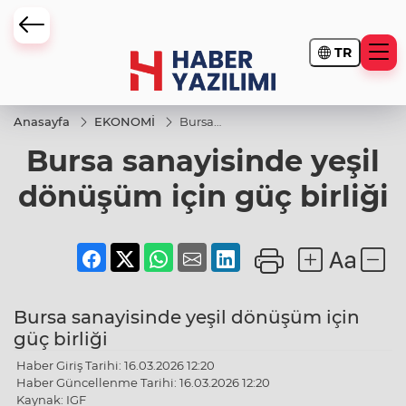
TR
Anasayfa
EKONOMİ
Bursa
sanayisinde
Bursa sanayisinde yeşil
yeşil
dönüşüm
için güç
dönüşüm için güç birliği
birliği
Bursa sanayisinde yeşil dönüşüm için
güç birliği
Haber Giriş Tarihi: 16.03.2026 12:20
Haber Güncellenme Tarihi: 16.03.2026 12:20
Kaynak: IGF