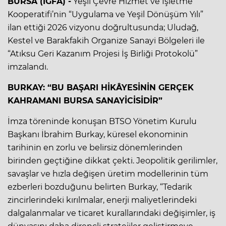
BURSA (İGFA) -
Yeşil Çevre Hizmet ve İşletme
Kooperatifi’nin “Uygulama ve Yeşil Dönüşüm Yılı”
ilan ettiği 2026 vizyonu doğrultusunda; Uludağ,
Kestel ve Barakfakih Organize Sanayi Bölgeleri ile
“Atıksu Geri Kazanım Projesi İş Birliği Protokolü”
imzalandı.
BURKAY: “BU BAŞARI HİKÂYESİNİN GERÇEK
KAHRAMANI BURSA SANAYİCİSİDİR”
İmza töreninde konuşan BTSO Yönetim Kurulu
Başkanı İbrahim Burkay, küresel ekonominin
tarihinin en zorlu ve belirsiz dönemlerinden
birinden geçtiğine dikkat çekti. Jeopolitik gerilimler,
savaşlar ve hızla değişen üretim modellerinin tüm
ezberleri bozduğunu belirten Burkay, “Tedarik
zincirlerindeki kırılmalar, enerji maliyetlerindeki
dalgalanmalar ve ticaret kurallarındaki değişimler, iş