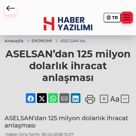
TR
Anasayfa
EKONOMİ
ASELSAN’dan
125 milyon
ASELSAN’dan 125 milyon
dolarlık
ihracat
anlaşması
dolarlık ihracat
anlaşması
ASELSAN’dan 125 milyon dolarlık ihracat
anlaşması
Haber Giriş Tarihi: 30.04.2026 12:07